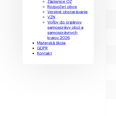
Zápisnice OZ
Rozpočet obce
Verejné obstarávanie
VZN
Voľby do orgánov
samosprávy obcí a
samosprávnych
krajov 2026
Materská škola
GDPR
Kontakt