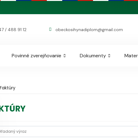
7 / 488 91 12
obeckosihynadiplom@gmail.com
Povinné zverejňovanie
Dokumenty
Mater
Faktúry
KTÚRY