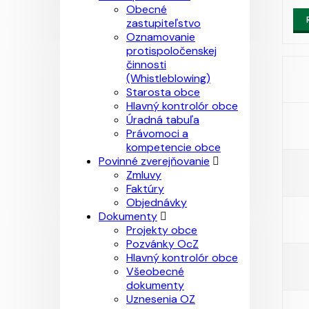
Obecné
zastupiteľstvo
Oznamovanie
protispoločenskej
činnosti
(Whistleblowing)
Starosta obce
Hlavný kontrolór obce
Úradná tabuľa
Právomoci a
kompetencie obce
Povinné zverejňovanie
Zmluvy
Faktúry
Objednávky
Dokumenty
Projekty obce
Pozvánky OcZ
Hlavný kontrolór obce
Všeobecné
dokumenty
Uznesenia OZ